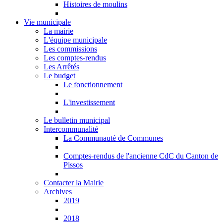
Histoires de moulins
Vie municipale
La mairie
L'équipe municipale
Les commissions
Les comptes-rendus
Les Arrêtés
Le budget
Le fonctionnement
L'investissement
Le bulletin municipal
Intercommunalité
La Communauté de Communes
Comptes-rendus de l'ancienne CdC du Canton de
Pissos
Contacter la Mairie
Archives
2019
2018