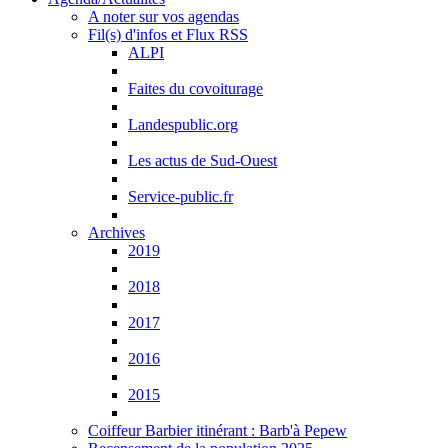
A noter sur vos agendas
Fil(s) d'infos et Flux RSS
ALPI
Faites du covoiturage
Landespublic.org
Les actus de Sud-Ouest
Service-public.fr
Archives
2019
2018
2017
2016
2015
Coiffeur Barbier itinérant : Barb'à Pepew