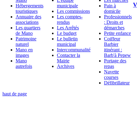
Mano
L'équipe
Les marchés
V
Hébergements
municipale
Pain à
touristiques
Les commissions
domicile
Annuaire des
Les comptes-
Professionnels
associations
rendus
: Droits et
Les quartiers
Les Arrêtés
démarches
de Mano
Le budget
Petite enfance
Patrimoine
Le bulletin
Coiffeur
naturel
municipal
Barbier
Mano en
Intercommunalité
itinérant :
images
Contacter la
Barb'à Pepew
Mano
Mairie
Portage des
autrefois
Archives
repas
Navette
courses
Défibrillateur
haut de page