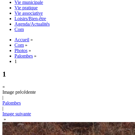
Vie municipale
Vie pratique
Vie associative
Loisirs/Bien-être
Agenda/Actualités
Com
Accueil
»
Com
»
Photos
»
Palombes
»
1
1
«
Image précédente
|
Palombes
|
Image suivante
»